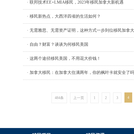
·
联邦技术EE+LMIA移民，2023年移民加拿大新机遇
·
移民新热点，大西洋四省的生活如何？
·
无需雅思、无需资产证明，这种方式一步到位移民加拿
·
自由？财富？谈谈为何移民美国
·
这两个途径移民美国，不用花大价钱！
·
加拿大移民：在加拿大住满两年，你的枫叶卡就安全了
4
484条
上一页
1
2
3