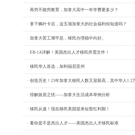
·
再穷不能穷教育，加拿大高中一年学费要多少？
·
拿下枫叶卡后，这五项加拿大的社会福利你知道吗？
·
加拿大罢工潮平息，移民办理稳中向好。
·
EB-1A详解！美国杰出人才移民所需文件！
·
移民华人首选，加利福尼亚州
·
创造历史！23年加拿大移民人数又迎新高，其中华人1.2
·
排解旅居之忧——加拿大生活成本举例分析
·
移民从速！现在移民美国迎来短暂红利期！
·
看你是不是杰出人才——美国杰出人才移民标准